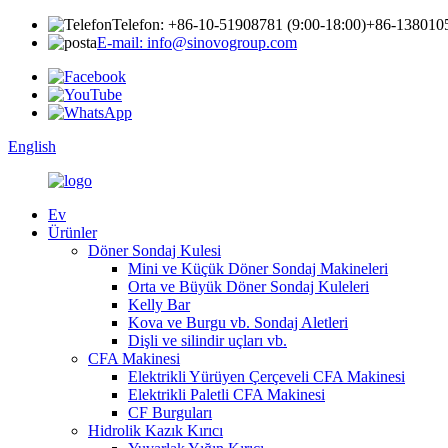
Telefon: +86-10-51908781 (9:00-18:00)
+86-1380105
E-mail: info@sinovogroup.com
English
Ev
Ürünler
Döner Sondaj Kulesi
Mini ve Küçük Döner Sondaj Makineleri
Orta ve Büyük Döner Sondaj Kuleleri
Kelly Bar
Kova ve Burgu vb. Sondaj Aletleri
Dişli ve silindir uçları vb.
CFA Makinesi
Elektrikli Yürüyen Çerçeveli CFA Makinesi
Elektrikli Paletli CFA Makinesi
CF Burguları
Hidrolik Kazık Kırıcı