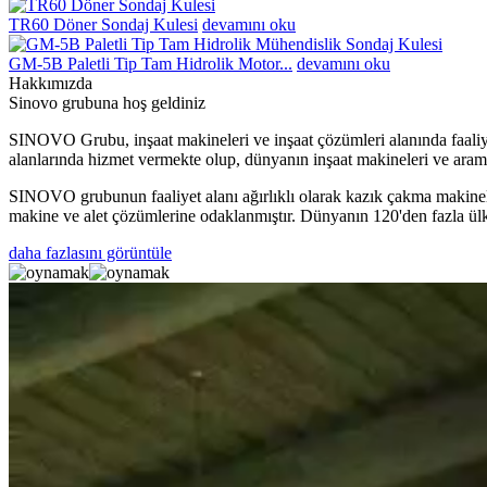
TR60 Döner Sondaj Kulesi
devamını oku
GM-5B Paletli Tip Tam Hidrolik Motor...
devamını oku
Hakkımızda
Sinovo grubuna hoş geldiniz
SINOVO Grubu, inşaat makineleri ve inşaat çözümleri alanında faaliyet 
alanlarında hizmet vermekte olup, dünyanın inşaat makineleri ve arama
SINOVO grubunun faaliyet alanı ağırlıklı olarak kazık çakma makineleri
makine ve alet çözümlerine odaklanmıştır. Dünyanın 120'den fazla ülkesi
daha fazlasını görüntüle