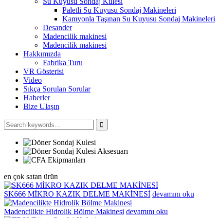
Su Kuyusu Sondaj Kulesi
Paletli Su Kuyusu Sondaj Makineleri
Kamyonla Taşınan Su Kuyusu Sondaj Makineleri
Desander
Madencilik makinesi
Madencilik makinesi
Hakkımızda
Fabrika Turu
VR Gösterisi
Video
Sıkça Sorulan Sorular
Haberler
Bize Ulaşın
en çok satan ürün
SK666 MİKRO KAZIK DELME MAKİNESİ
devamını oku
Madencilikte Hidrolik Bölme Makinesi
devamını oku