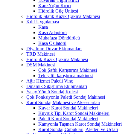
Yuvarlak Yığın Kırıcı
Kare Yığın Kırıcı
Hidrolik Güç Ünitesi
Hidrolik Statik Kazık Çakma Makinesi
Kılıf Uygulaması
Kasa
Kasa Adaptörü
Muhafaza Döndürücü
Kasa Osilatörü
Diyafram Duvar Ekipmanları
TRD Makinesi
Hidrolik Kazık Çakma Makinesi
DSM Makinesi
Çok Şaftlı Karıştırma Makinesi
Tek şaftlı karıştırma makinesi
Ağır Hizmet Paletli Vinç
Dinamik Sıkıştırma Ekipmanları
Yatay Yönlü Sondaj Kulesi
Çok Fonksiyonlu Paletli Sondaj Makinesi
Karot Sondaj Makinesi ve Aksesuarları
Kayar Karot Sondaj Makineleri
Kuyruk Tipi Karot Sondaj Makineleri
Paletli Karot Sondaj Makineleri
Kamyonla Taşınan Karot Sondaj Makineleri
Karot Sondaj Çubukları, Aletleri ve Uçları